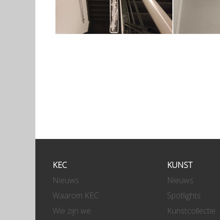
KEC
KUNST
Nieuws
Nieuws
Waarom KEC
Spotlights
Wie zijn we
Kunstcollectie