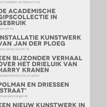
en installatie van Miyeon Lee
de academische
gipscollectie in
gebruik
oen en nu
installatie kunstwerk
van Jan der Ploeg
asos Grote Gracht 76
Een bijzonder verhaal
over het drieluik van
Harry Kranen
tadsbeeld/Uitzicht uit ramen
Polman en Driessen
'straat'
niversiteitssingel 40
een nieuw kunstwerk in