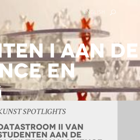
ENGLISH
en I aan de
ence en
g
KUNST SPOTLIGHTS
datastroom II van
studenten aan de