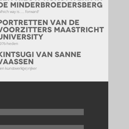
de Minderbroedersberg
Which way is ..... forward'
portretten van de
voorzitters Maastricht
University
976-heden
Kintsugi van Sanne
Vaassen
en kunstwerk(je) rijker