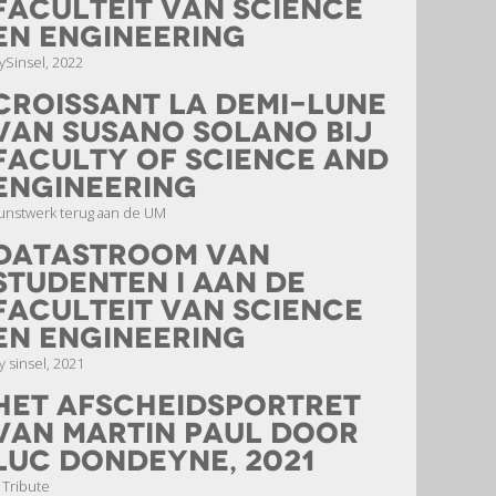
faculteit van Science
en Engineering
ySinsel, 2022
Croissant la demi-lune
van Susano Solano bij
Faculty of Science and
Engineering
unstwerk terug aan de UM
datastroom van
studenten I aan de
faculteit van Science
en Engineering
y sinsel, 2021
het afscheidsportret
van Martin Paul door
Luc Dondeyne, 2021
 Tribute