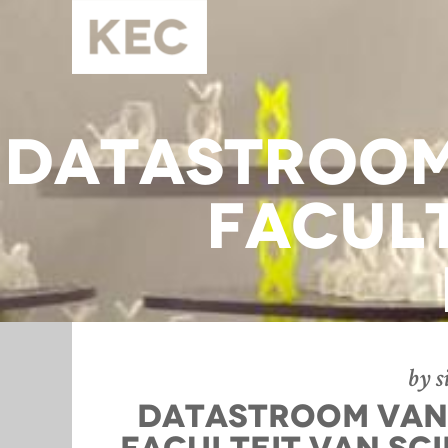
datastroom
facult
by s
datastroom van 