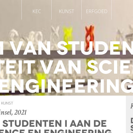
KEC
KUNST
ERFGOED
 van student
eit van Sci
Engineerin
KUNST
insel, 2021
studenten I aan de