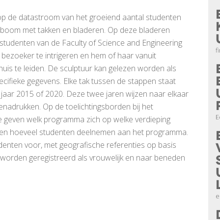
 op de datastroom van het groeiend aantal studenten
n boom met takken en bladeren. Op deze bladeren
e studenten van de Faculty of Science and Engineering
f
 bezoeker te intrigeren en hem of haar vanuit
huis te leiden. De sculptuur kan gelezen worden als
ecifieke gegevens. Elke tak tussen de stappen staat
 jaar 2015 of 2020. Deze twee jaren wijzen naar elkaar
nadrukken. Op de toelichtingsborden bij het
E
te geven welk programma zich op welke verdieping
 zien hoeveel studenten deelnemen aan het programma.
studenten voor, met geografische referenties op basis
worden geregistreerd als vrouwelijk en naar beneden
e