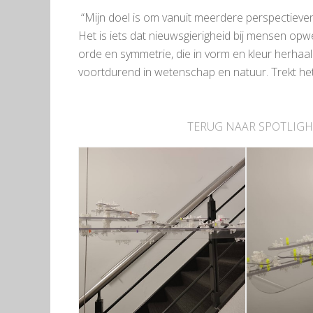
“Mijn doel is om vanuit meerdere perspectiev
Het is iets dat nieuwsgierigheid bij mensen opw
orde en symmetrie, die in vorm en kleur herha
voortdurend in wetenschap en natuur. Trekt h
TERUG NAAR SPOTLIGH