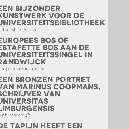
een bijzonder
kunstwerk voor de
universiteitsbibliotheek
ind out where you stand
Europees bos of
Estafette bos aan de
Universiteitssingel in
Randwijck
en groen kunstmonument
Een bronzen portret
van Marinus Coopmans,
schrijver van
Universitas
Limburgensis
en bijzondere gift
De Tapijn heeft een