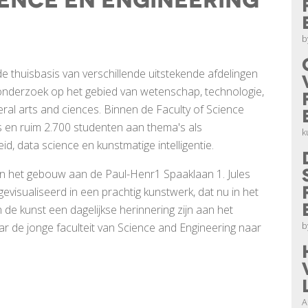
ience en Engineering
b
de thuisbasis van verschillende uitstekende afdelingen
 onderzoek op het gebied van wetenschap, technologie,
ral arts and ciences. Binnen de Faculty of Science
 en ruim 2.700 studenten aan thema's als
k
id, data science en kunstmatige intelligentie.
 in het gebouw aan de Paul-Henr1 Spaaklaan 1. Jules
evisualiseerd in een prachtig kunstwerk, dat nu in het
de kunst een dagelijkse herinnering zijn aan het
b
r de jonge faculteit van Science and Engineering naar
A