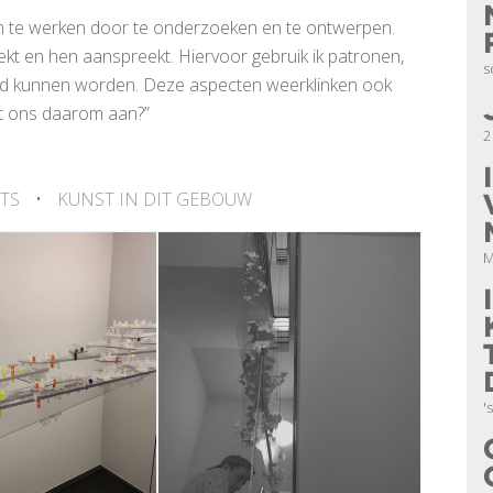
en te werken door te onderzoeken en te ontwerpen.
ekt en hen aanspreekt. Hiervoor gebruik ik patronen,
s
ald kunnen worden. Deze aspecten weerklinken ook
et ons daarom aan?”
2
TS
•
KUNST IN DIT GEBOUW
M
'