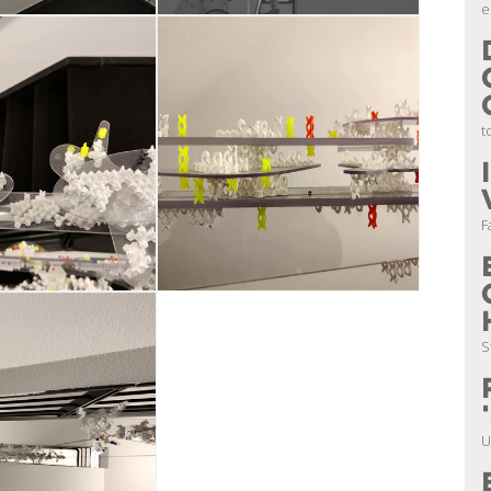
e
t
F
S
U