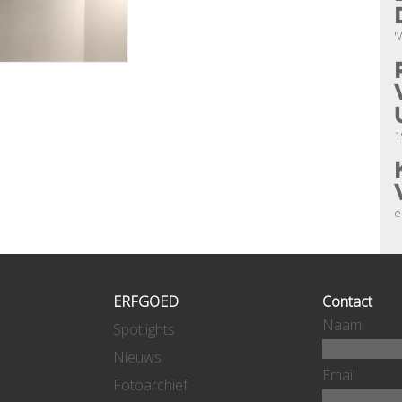
'
1
e
ERFGOED
Contact
Naam
Spotlights
Nieuws
Email
Fotoarchief