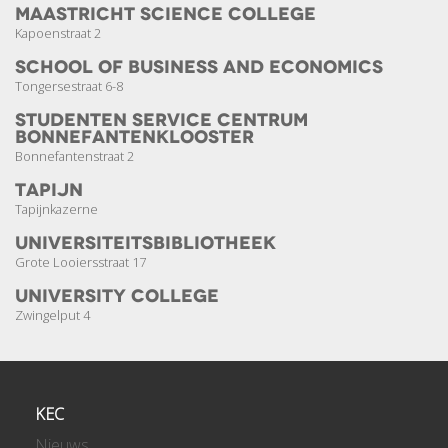
Maastricht Science College
Kapoenstraat 2
School of Business and Economics
Tongersestraat 6-8
Studenten Service Centrum
Bonnefanten­klooster
Bonnefantenstraat 2
Tapijn
Tapijnkazerne
Universiteits­bibliotheek
Grote Looiersstraat 17
University College
Zwingelput 4
KEC
Nieuws