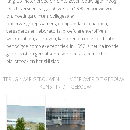
lang, 23 meter breed en is het zeven bouwlagen hoog.
De Universiteitssingel 50 werd in 1990 gebouwd voor
ontmoetingsruimten, collegezalen,
onderwijsgroepskamers, computerlandschappen,
vergaderzalen, laboratoria, proefdierenverblijven,
werkplaatsen, archieven, kantoren en de voor dit alles
benodigde complexe techniek. In 1992 is het halfronde
grote bastion gerealiseerd voor de academische
bibliotheek en het skillslab.
TERUG NAAR GEBOUWEN
•
MEER OVER DIT GEBOUW
•
KUNST IN DIT GEBOUW