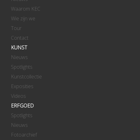
Waarom KEC
Wie zijn we
Tour
Contact
KUNST
Nieuws
Spotlights
Kunstcollectie
Exposities
Videos
ERFGOED
Spotlights
Nieuws
Fotoarchief