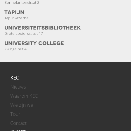
Bonnefantenstraat 2
Tapijn
Tapijnkazerne
Universiteits­bibliotheek
Grote Looiersstraat 17
University College
Zwingelput 4
KEC
Nieuws
Waarom KEC
Wie zijn we
Tour
Contact