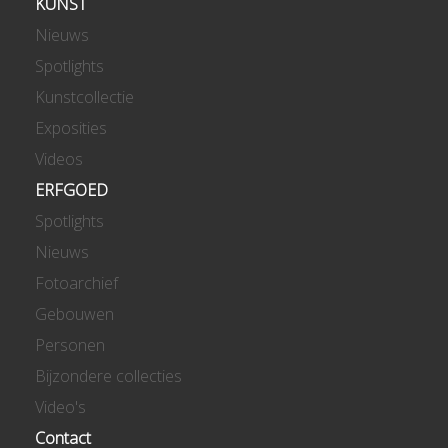
KUNST
Nieuws
Spotlights
Kunstcollectie
Exposities
Videos
ERFGOED
Spotlights
Nieuws
Fotoarchief
Gebouwen
Personen
Bijzondere collecties
Video's
Contact