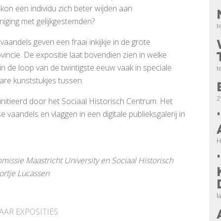
 kon een individu zich beter wijden aan
niging met gelijkgestemden?
t
aandels geven een fraai inkijkje in de grote
ovincie. De expositie laat bovendien zien in welke
in de loop van de twintigste eeuw vaak in speciale
t
are kunststukjes tussen.
2
ïnitieerd door het Sociaal Historisch Centrum. Het
vaandels en vlaggen in een digitale publieksgalerij in
H
missie Maastricht University en Sociaal Historisch
ortje Lucassen
l
AAR EXPOSITIES