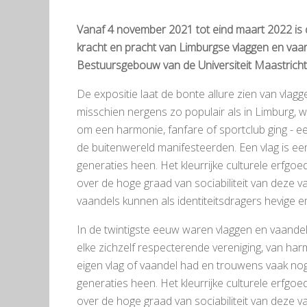
Vanaf 4 november 2021 tot eind maart 2022 is de
kracht en pracht van Limburgse vlaggen en vaand
Bestuursgebouw van de Universiteit Maastrich
De expositie laat de bonte allure zien van vlag
misschien nergens zo populair als in Limburg, w
om een harmonie, fanfare of sportclub ging - een
de buitenwereld manifesteerden. Een vlag is een
generaties heen. Het kleurrijke culturele erfgoe
over de hoge graad van sociabiliteit van deze 
vaandels kunnen als identiteitsdragers hevige
In de twintigste eeuw waren vlaggen en vaandel
elke zichzelf respecterende vereniging, van harm
eigen vlag of vaandel had en trouwens vaak nog 
generaties heen. Het kleurrijke culturele erfgoe
over de hoge graad van sociabiliteit van deze 