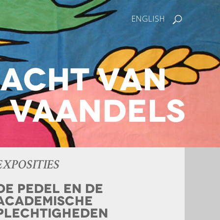
ENGLISH
racht van
n vaandels
EXPOSITIES
De pedel en de
academische
plechtigheden