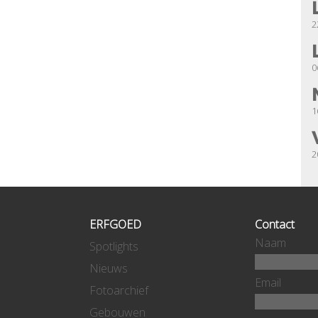
2
0
1
2
ERFGOED
Contact
Naam
Spotlights
Nieuws
Email
Fotoarchief
Gebouwen