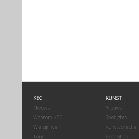
KEC
KUNST
Nieuws
Nieuws
Waarom KEC
Spotlights
Wie zijn we
Kunstcollectie
Tour
Exposities