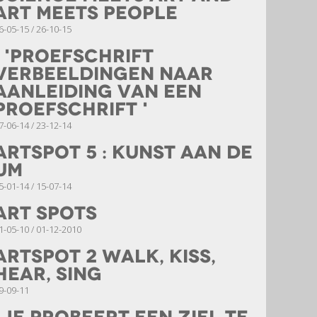
Art meets People
6-05-15 / 26-10-15
' 'Proefschrift
Verbeeldingen naar
aanleiding van een
proefschrift '
7-06-14 / 23-12-14
Artspot 5 : Kunst aan de
UM
5-01-14 / 15-07-14
Art Spots
1-05-10 / 01-12-2010
Artspot 2 Walk, Kiss,
Hear, Sing
9-09-11