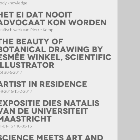
ody knowledge
Het ei dat nooit
advocaat kon worden
rafisch werk van Pierre Kemp
The Beauty of
Botanical Drawing by
Esmée Winkel, scientific
illustrator
ot 30-6-2017
Artist in Residence
-9-2016/15-2-2017
Expositie Dies Natalis
van de Universiteit
Maastricht
1-01-16 / 10-06-16
Science meets Art and