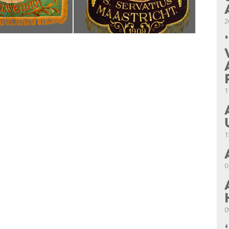
2
1
1
0
0