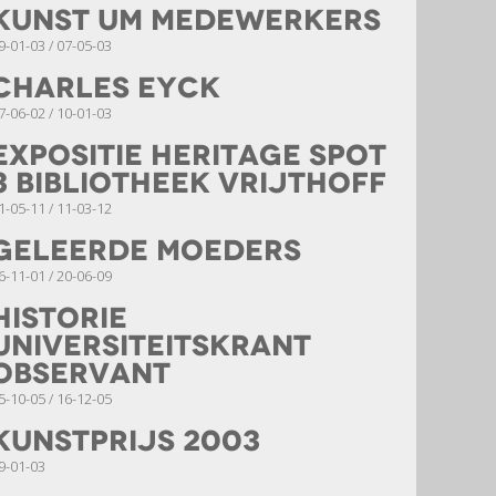
Kunst UM Medewerkers
9-01-03 / 07-05-03
Charles Eyck
7-06-02 / 10-01-03
Expositie Heritage Spot
3 Bibliotheek Vrijthoff
1-05-11 / 11-03-12
Geleerde moeders
6-11-01 / 20-06-09
Historie
Universiteitskrant
Observant
5-10-05 / 16-12-05
Kunstprijs 2003
9-01-03