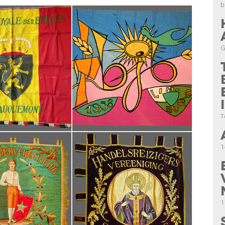
b
G
T
1
1