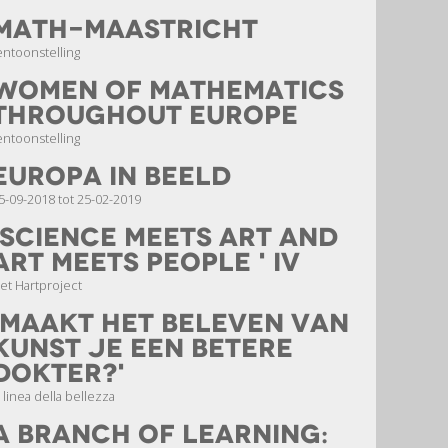
Math-Maastricht
entoonstelling
Women of Mathematics
throughout Europe
entoonstelling
Europa in beeld
5-09-2018 tot 25-02-2019
'Science meets Art and
Art meets People ' IV
et Hartproject
'Maakt het beleven van
kunst je een betere
dokter?'
a linea della bellezza
a branch of learning: