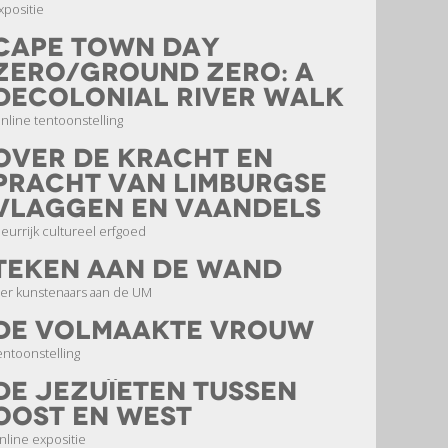
xpositie
Cape Town Day
Zero/Ground Zero: A
Decolonial River Walk
nline tentoonstelling
Over de kracht en
pracht van Limburgse
vlaggen en vaandels
leurrijk cultureel erfgoed
teken aan de wand
ier kunstenaars aan de UM
De volmaakte vrouw
entoonstelling
De jezuïeten tussen
Oost en West
nline expositie