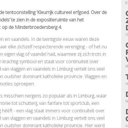
E
 tentoonstelling ‘Kleurrijk cultureel erfgoed. Over de
els’ te zien in de expositieruimte van het
t: op de Minderbroedersberg 4.
O
gen en vaandels. In de twintigste eeuw waren deze
aar elke zichzelf respecterende vereniging - of het nu
 eigen vlag of vaandel had, waarmee zij zich trots in
 krachtig symbool en staat voor continuïteit over
K
d van vlaggen en vaandels in Limburg vertelt ons veel
van oudsher dominant katholieke provincie. Vlaggen en
 emoties oproepen.
v
s misschien nergens zo populair als in Limburg, waar
t
onie tot schutterij, van fanfare tot sportclub, een
hééft - een vlag staat immers voor continuïteit over
d van vlaggen en vaandels in Limburg vertelt ons veel
van oudsher dominant katholieke provincie. Hier werd
o