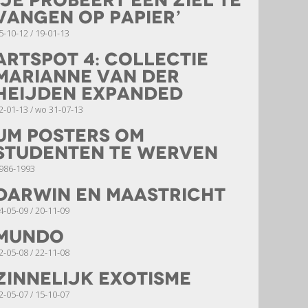
‘Je probeert een ziel te
vangen op papier’
5-10-12 / 19-01-13
Artspot 4: Collectie
Marianne van der
Heijden Expanded
2-01-13 / wo 31-07-13
UM posters om
studenten te werven
986-1993
Darwin en Maastricht
4-05-09 / 20-11-09
MUNDO
2-05-08 / 22-11-08
Zinnelijk exotisme
2-05-07 / 15-10-07