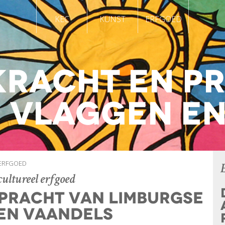
KEC
KUNST
ERFGOED
kracht en p
 vlaggen e
ERFGOED
cultureel erfgoed
 pracht van Limburgse
en vaandels