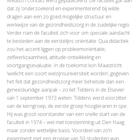
Medisch Contact werd gepubliceerd. De faculteit gaf aan
dat zij ‘onderzoekend en experimenterend’ bij wilde
dragen aan een zo goed mogelijke structuur en
werkwijze van de gezondheidszorg in de zuidelijke regio.
Verder nam de faculteit zich voor om speciale aandacht
te besteden aan de eerstelijns oriëntatie. Qua didactiek
zou het accent liggen op probleemoriëntatie,
zelfwerkzaamheid, attitude-ontwikkeling en
voortgangsevaluatie. In de toekomst kon Maastricht
‘wellicht een soort welzijnsuniversiteit worden’, gegeven
het feit dat gezondheidszorg meer behelsde dan een
geneeskundige aanpak – zo liet Tiddens in de Elsevier
van 1 september 1973 weten. Tiddens werd voorzitter
van de kerngroep, de eerste groep hoogleraren in spe.
Hij was groot voorstander van een snelle start van de
faculteit in 1974 – wel met toestemming uit Den Haag
maar zonder wettelijke basis. Voordeel van zo’n
experiment met een groepje van 50 studenten was