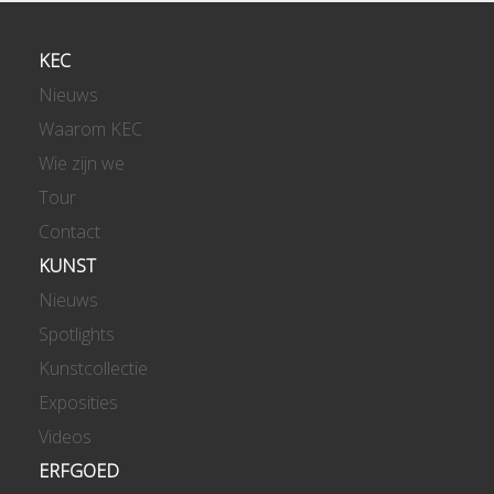
KEC
Nieuws
Waarom KEC
Wie zijn we
Tour
Contact
KUNST
Nieuws
Spotlights
Kunstcollectie
Exposities
Videos
ERFGOED