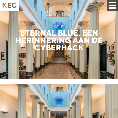
KUNST
Eternal Blue, een
herinnering aan de
cyberhack