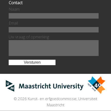
Contact
Naam
Email
Uw vraag of opmerking
© 2026 Kunst- en erfgoedcommissie, Universiteit
Maastricht