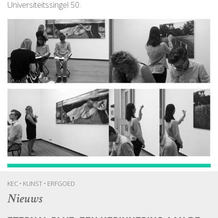
Universiteitssingel 50.
KEC • KUNST • ERFGOED
Nieuws