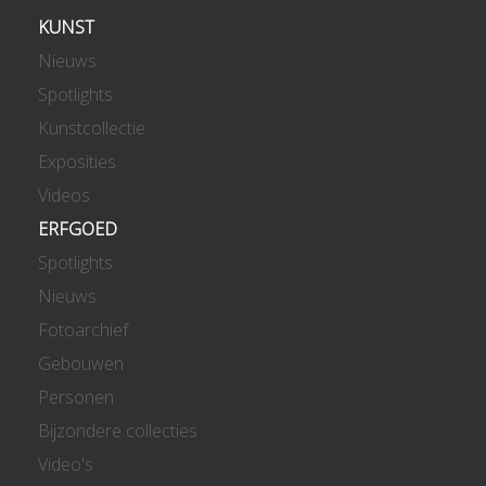
KUNST
Nieuws
Spotlights
Kunstcollectie
Exposities
Videos
ERFGOED
Spotlights
Nieuws
Fotoarchief
Gebouwen
Personen
Bijzondere collecties
Video's