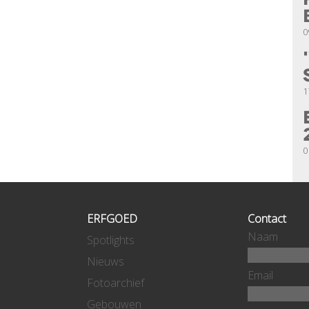
0
1
0
ERFGOED
Contact
Naam
Spotlights
Nieuws
Email
Fotoarchief
Gebouwen