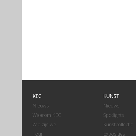
KEC
KUNST
Nieuws
Nieuws
Waarom KEC
Spotlights
Wie zijn we
Kunstcollectie
Tour
Exposities