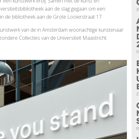
er een kunstwerk erbij. Samen met de kunst en
versiteitsbibliotheek aan de slag gegaan om een
3
 in de bibliotheek aan de Grote Looierstraat 17.
chtkunstwerk van de in Amsterdam woonachtige kunstenaar
zondere Collecties van de Universiteit Maastricht.
0
2
0