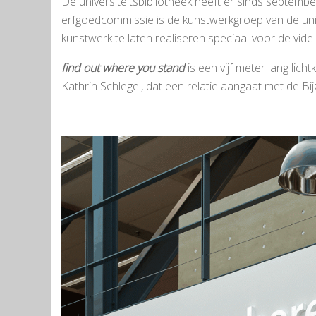
De universiteitsbibliotheek heeft er sinds septemb
erfgoedcommissie is de kunstwerkgroep van de uni
kunstwerk te laten realiseren speciaal voor de vide
find out where you stand
is een vijf meter lang li
Kathrin Schlegel, dat een relatie aangaat met de Bij