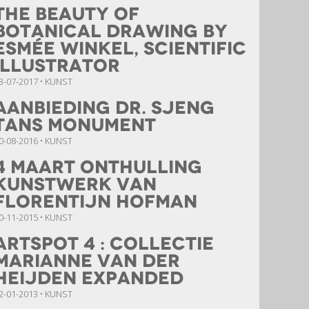
The Beauty of
Botanical Drawing by
Esmée Winkel, scientific
illustrator
3-07-2017 • KUNST
Aanbieding Dr. Sjeng
Tans Monument
0-08-2016 • KUNST
4 Maart Onthulling
kunstwerk van
Florentijn Hofman
0-11-2015 • KUNST
Artspot 4 : Collectie
Marianne van der
Heijden Expanded
2-01-2013 • KUNST