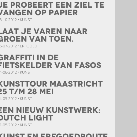
Je probeert een ziel te
vangen op papier
6-10-2012 • KUNST
Laat je varen naar
Groen van Toen.
6-07-2012 • ERFGOED
Graffiti in de
fietskelder van Fasos
4-06-2012 • KUNST
Kunsttour Maastricht
25 t/m 28 mei
4-05-2012 • KUNST
Een nieuw kunstwerk:
Dutch Light
1-05-2012 • KUNST
Kunst en Erfgoedroute