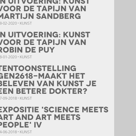
In uitvoering: kunst
voor de Tapijn van
Martijn Sandberg
8-02-2020 • KUNST
In uitvoering: Kunst
voor de Tapijn van
Robin de Puy
8-01-2020 • KUNST
Tentoonstelling
GEN2618-Maakt het
beleven van Kunst je
een betere dokter?
7-09-2018 • KUNST
Expositie 'Science meets
Art and Art meets
People' IV
4-06-2018 • KUNST