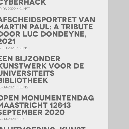
cyberhack
0-06-2022 • KUNST
Afscheidsportret van
Martin Paul: A Tribute
door Luc Dondeyne,
2021
7-10-2021 • KUNST
een bijzonder
kunstwerk voor de
universiteits
bibliotheek
3-09-2021 • KUNST
Open Monumentendag
Maastricht 12&13
september 2020
2-09-2020 • KEC