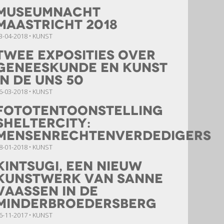
Museumnacht
Maastricht 2018
3-04-2018 • KUNST
Twee exposities over
geneeskunde en kunst
in de UNS 50
6-03-2018 • KUNST
fototentoonstelling
Sheltercity:
mensenrechtenverdedigers
8-01-2018 • KUNST
Kintsugi, een nieuw
kunstwerk van Sanne
Vaassen in de
Minderbroedersberg
6-11-2017 • KUNST