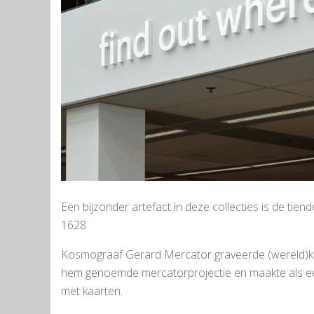
Een bijzonder artefact in deze collecties is de tie
1628
Kosmograaf Gerard Mercator graveerde (wereld)kaa
hem genoemde mercatorprojectie en maakte als eer
met kaarten.