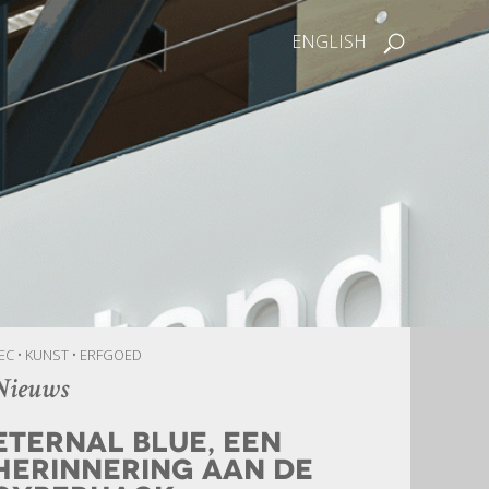
ENGLISH
EC • KUNST • ERFGOED
Nieuws
Eternal Blue, een
herinnering aan de