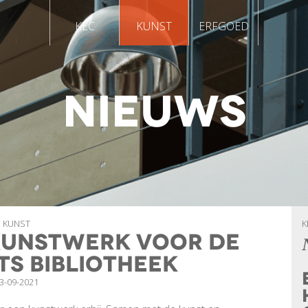
KEC
KUNST
ERFGOED
NIEUWS
KUNST
K
kunstwerk voor de
ts bibliotheek
3-09-2021