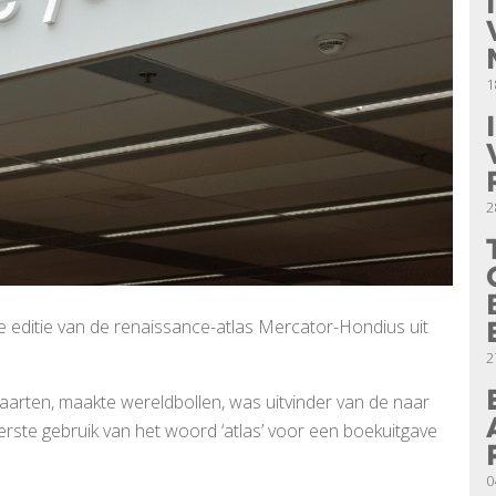
1
2
nde editie van de renaissance-atlas Mercator-Hondius uit
2
rten, maakte wereldbollen, was uitvinder van de naar
ste gebruik van het woord ‘atlas’ voor een boekuitgave
0